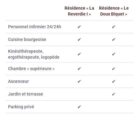
Résidence « La
Résidence « Le
Reverdie I »
Doux Biquet »
✔︎
✔︎
Personnel infirmier 24/24h
✔︎
✔︎
Cuisine bourgeoise
Kinésithérapeute,
✔︎
✔︎
ergothérapeute, logopède
✔︎
✔︎
Chambre « supérieure »
✔︎
✔︎
Ascenceur
✔︎
Jardin et terrasse
✔︎
Parking privé